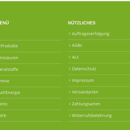
ENÜ
NÜTZLICHES
Auftragsverfolgung
AGBs
e Produkte
ALS
nosäuren
Datenschutz
eralstoffe
Impressum
amine
Versandarten
laf/Energie
onto
Zahlungsarten
orb
Widerrufsbelehrung