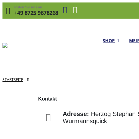
Rufen Sie uns an.
+49 8725 9678268
SHOP
MEI
STARTSEITE
KONTAKT
Kontakt
Adresse:
Herzog Stephan S
Wurmannsquick