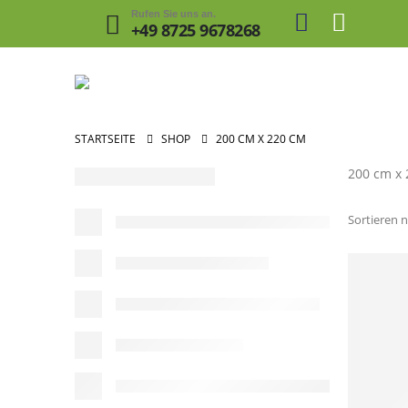
Rufen Sie uns an.
+49 8725 9678268
STARTSEITE
SHOP
200 CM X 220 CM
200 cm x
Sortieren n