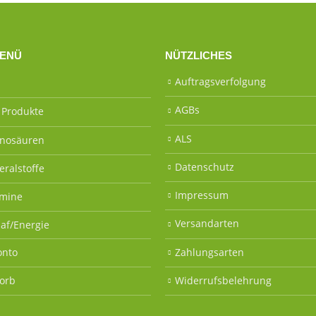
ENÜ
NÜTZLICHES
Auftragsverfolgung
AGBs
e Produkte
ALS
nosäuren
Datenschutz
eralstoffe
Impressum
amine
Versandarten
laf/Energie
onto
Zahlungsarten
orb
Widerrufsbelehrung